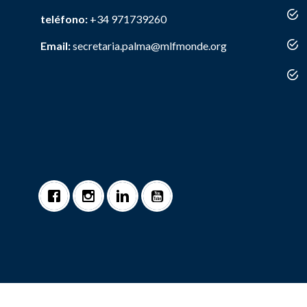
teléfono:
+34 971739260
Email:
secretaria.palma@mlfmonde.org