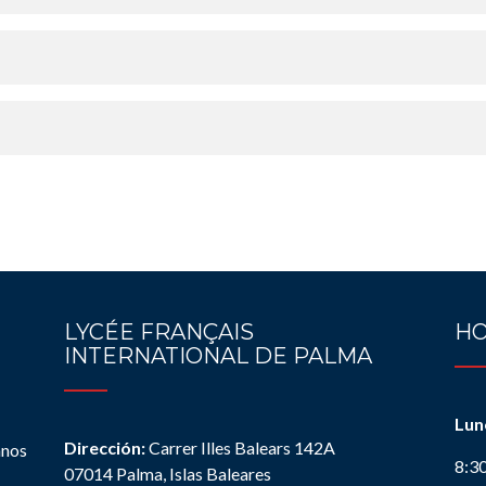
LYCÉE FRANÇAIS
HO
INTERNATIONAL DE PALMA
Lun
Dirección:
Carrer Illes Balears 142A
anos
8:3
07014 Palma, Islas Baleares