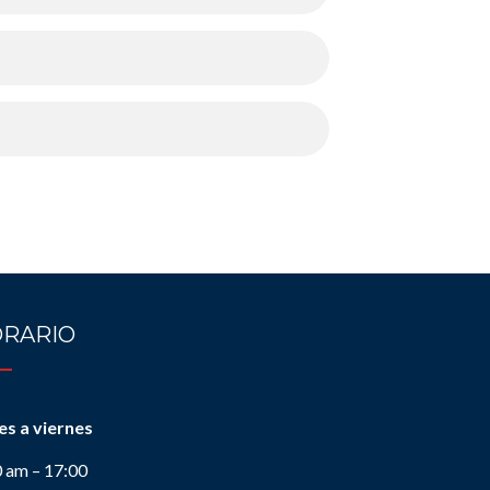
RARIO
es a viernes
0 am – 17:00