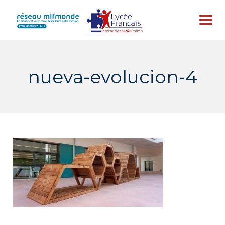
Skip
to
content
nueva-evolucion-4