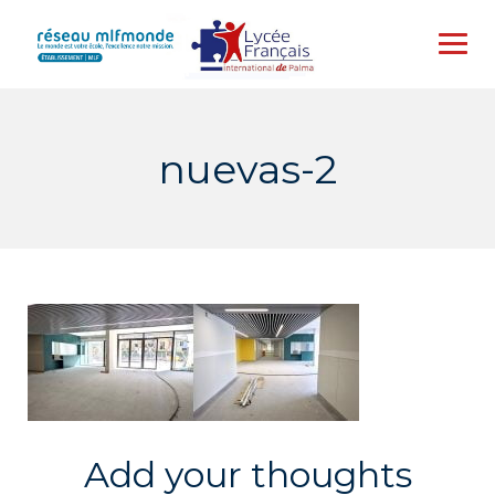
Skip
to
content
nuevas-2
Add your thoughts