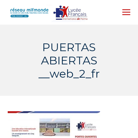
Skip
to
content
PUERTAS
ABIERTAS
__web_2_fr