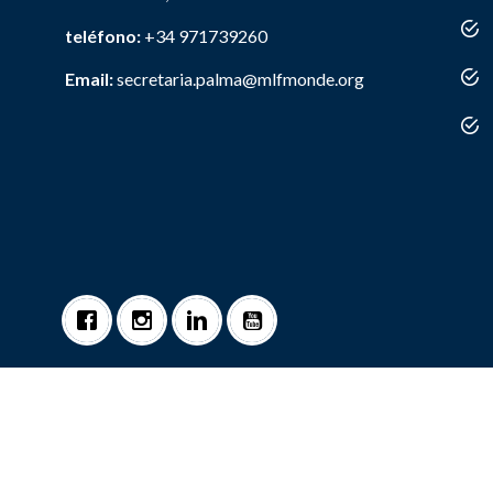
teléfono:
+34 971739260
Email:
secretaria.palma@mlfmonde.org