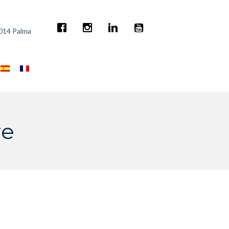
7014 Palma
re