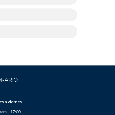
RARIO
es a viernes
0 am – 17:00