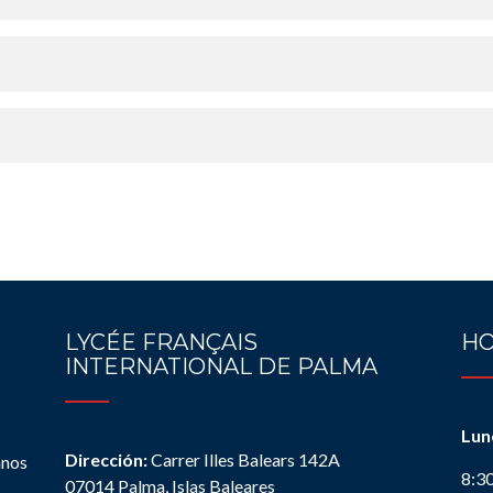
LYCÉE FRANÇAIS
HO
INTERNATIONAL DE PALMA
Lun
Dirección:
Carrer Illes Balears 142A
anos
8:3
07014 Palma, Islas Baleares