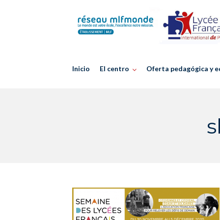
Skip
to
content
Inicio
El centro
Oferta pedagógica y e
s