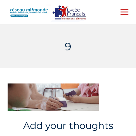
Skip
to
content
9
Add your thoughts