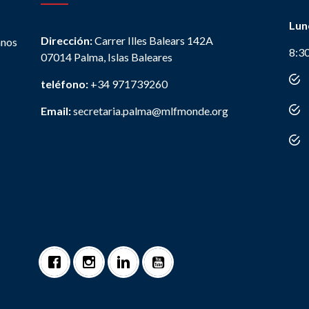
Lun
Dirección:
Carrer Illes Balears 142A
anos
8:3
07014 Palma, Islas Baleares
teléfono:
+34 971739260
Email:
secretaria.palma@mlfmonde.org