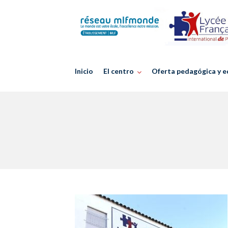
Skip
to
content
Inicio
El centro
Oferta pedagógica y e