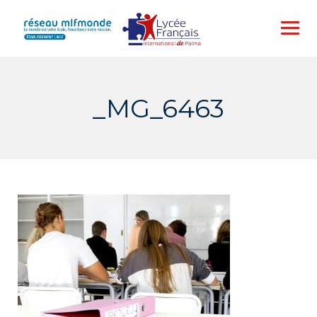
Skip
to
content
_MG_6463