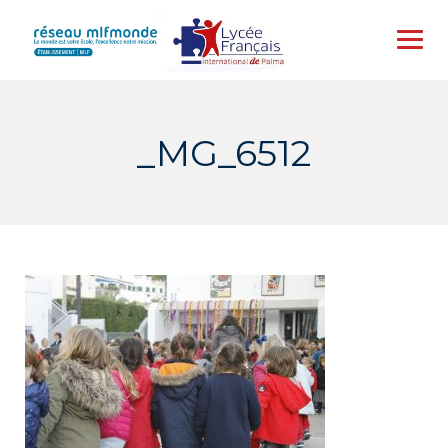
Skip
to
content
_MG_6512