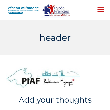
Skip
to
content
header
Add your thoughts