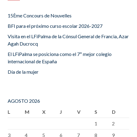
15Ème Concours de Nouvelles
BFI para el próximo curso escolar 2026-2027
Visita en el LFiPalma de la Cónsul General de Francia, Azar
Agah Ducrocq
El LFiPalma se posiciona como el 7º mejor colegio
internacional de España
Día de la mujer
AGOSTO 2026
L
M
X
J
V
S
D
1
2
3
4
5
6
7
8
9