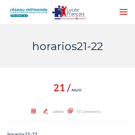
Skip
to
content
horarios21-22
21 /
JULIO
admin
0 Comments
horarios21-22