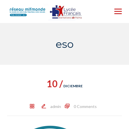
Skip
to
content
eso
10 /
DICIEMBRE
admin
0 Comments