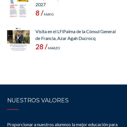
2027
8 /
MAYO
Visita en el LFiPalma de la Cónsul General
de Francia, Azar Agah Ducrocq
28 /
MARZO
NUESTROS VALORES
Proporcionar a nuestros alumnos la mejor educación para