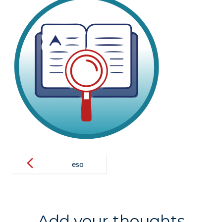
Post
navigation
eso
Add your thoughts