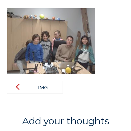
Post
navigation
IMG-
20240311-
WA0022
Add your thoughts