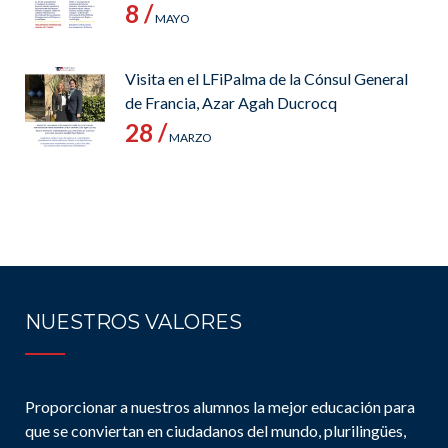
8 /
MAYO
Visita en el LFiPalma de la Cónsul General
de Francia, Azar Agah Ducrocq
28 /
MARZO
NUESTROS VALORES
Proporcionar a nuestros alumnos la mejor educación para
que se conviertan en ciudadanos del mundo, plurilingües,