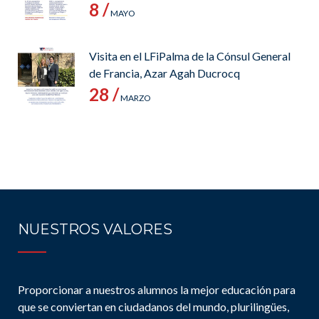
8 /
MAYO
Visita en el LFiPalma de la Cónsul General
de Francia, Azar Agah Ducrocq
28 /
MARZO
NUESTROS VALORES
Proporcionar a nuestros alumnos la mejor educación para
que se conviertan en ciudadanos del mundo, plurilingües,