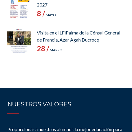
2027
8 /
MAYO
Visita en el LFiPalma de la Cónsul General
de Francia, Azar Agah Ducrocq
28 /
MARZO
NUESTROS VALORES
Proporcionar a nuestros alumnos la mejor educación para