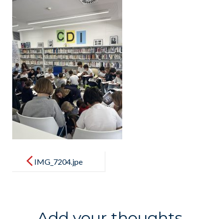
Post
navigation
IMG_7204.jpe
g
Add your thoughts