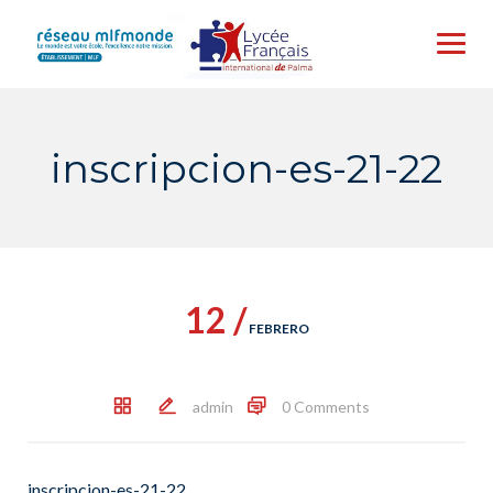
Skip
to
content
inscripcion-es-21-22
12 /
FEBRERO
admin
0 Comments
inscripcion-es-21-22