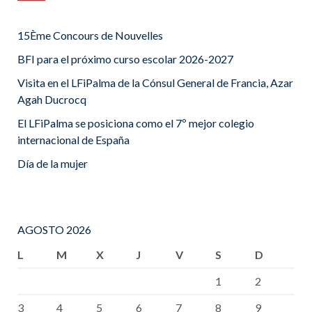
15Ème Concours de Nouvelles
BFI para el próximo curso escolar 2026-2027
Visita en el LFiPalma de la Cónsul General de Francia, Azar
Agah Ducrocq
El LFiPalma se posiciona como el 7º mejor colegio
internacional de España
Día de la mujer
AGOSTO 2026
L
M
X
J
V
S
D
1
2
3
4
5
6
7
8
9