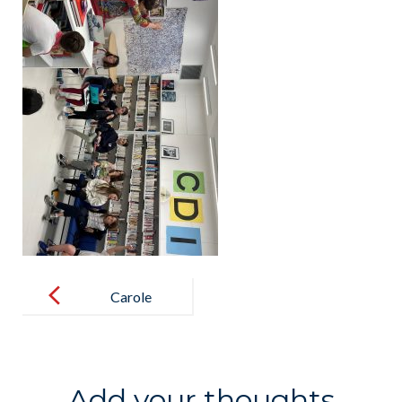
Post
navigation
Carole
Martinez :
Entre
Réalisme et
Add your thoughts