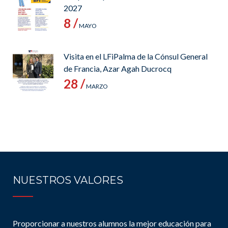
2027
8 /
MAYO
Visita en el LFiPalma de la Cónsul General
de Francia, Azar Agah Ducrocq
28 /
MARZO
NUESTROS VALORES
Proporcionar a nuestros alumnos la mejor educación para