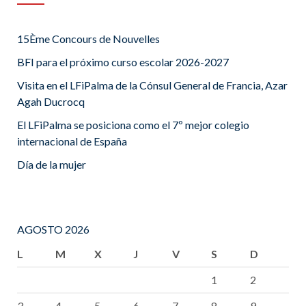
15Ème Concours de Nouvelles
BFI para el próximo curso escolar 2026-2027
Visita en el LFiPalma de la Cónsul General de Francia, Azar
Agah Ducrocq
El LFiPalma se posiciona como el 7º mejor colegio
internacional de España
Día de la mujer
AGOSTO 2026
L
M
X
J
V
S
D
1
2
3
4
5
6
7
8
9