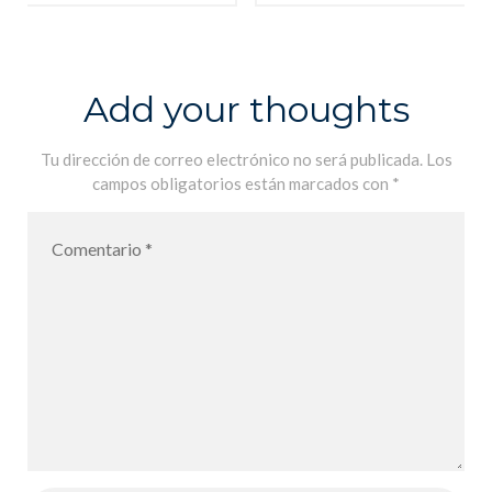
´amour», les
School
élèves de 4B
Debate
le font à
competition
Add your thoughts
merveille –
«Decir el
Tu dirección de correo electrónico no será publicada.
Los
campos obligatorios están marcados con
*
amor», los
alumnos de
4B lo hacen
maravillosam
ente