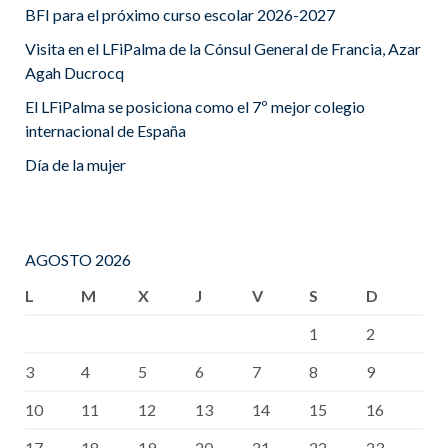
BFI para el próximo curso escolar 2026-2027
Visita en el LFiPalma de la Cónsul General de Francia, Azar
Agah Ducrocq
El LFiPalma se posiciona como el 7º mejor colegio
internacional de España
Día de la mujer
AGOSTO 2026
L
M
X
J
V
S
D
1
2
3
4
5
6
7
8
9
10
11
12
13
14
15
16
17
18
19
20
21
22
23