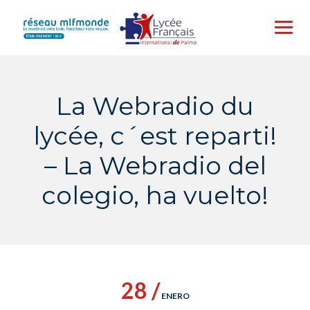
Skip
to
content
La Webradio du
lycée, c´est reparti!
– La Webradio del
colegio, ha vuelto!
28 /
ENERO