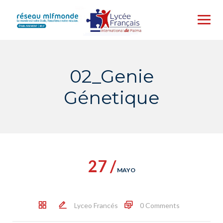
Skip
to
content
02_Genie
Génetique
27 /
MAYO
Lyceo Francés
0 Comments