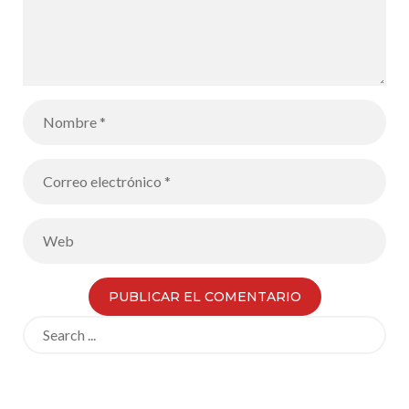
Search
for: