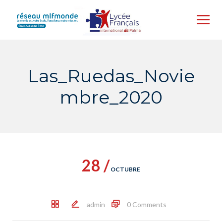
Skip
to
content
Las_Ruedas_Novie
mbre_2020
28 /
OCTUBRE
admin
0 Comments