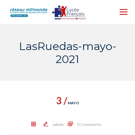
Skip
to
content
LasRuedas-mayo-
2021
3 /
MAYO
admin
0 Comments