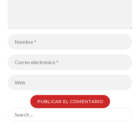
Search
for: