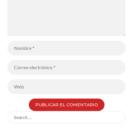
Search
for: