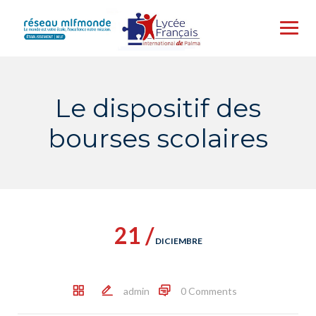
Skip
to
content
Le dispositif des
bourses scolaires
21 /
DICIEMBRE
admin
0 Comments