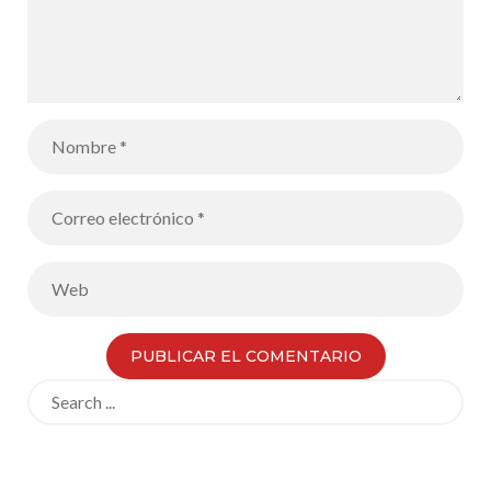
Search
for: