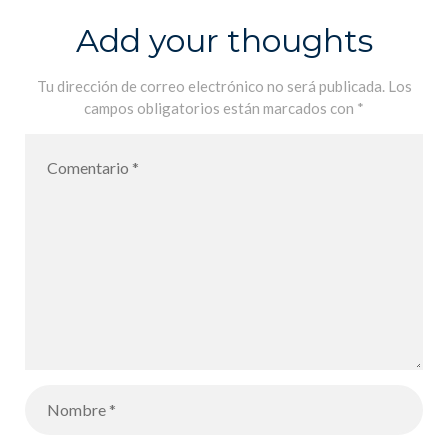
de las 7
Add your thoughts
familias en
FLE
Tu dirección de correo electrónico no será publicada.
Los
campos obligatorios están marcados con
*