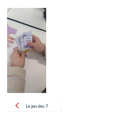
Post
navigation
Le jeu des 7
familles en
FLE – Juego