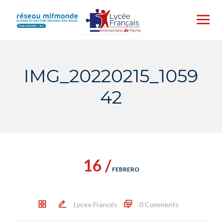
Skip
to
content
IMG_20220215_1059
42
16 /
FEBRERO
Lyceo Francés
0 Comments