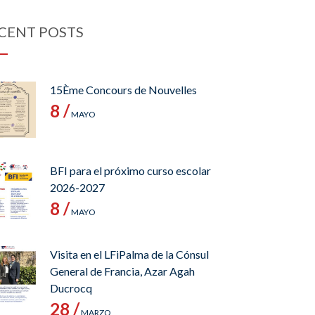
CENT POSTS
15Ème Concours de Nouvelles
8 /
MAYO
BFI para el próximo curso escolar
2026-2027
8 /
MAYO
Visita en el LFiPalma de la Cónsul
General de Francia, Azar Agah
Ducrocq
28 /
MARZO