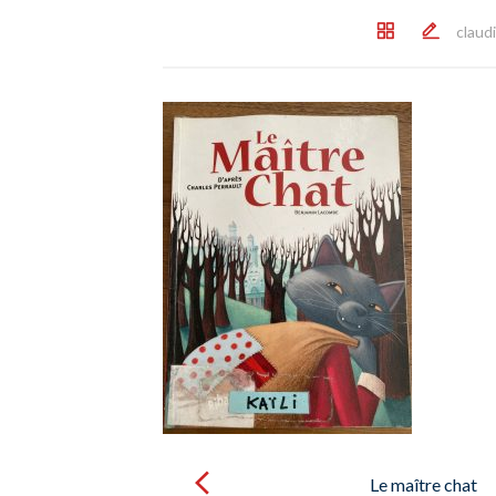
claud
Post
navigation
Le maître chat