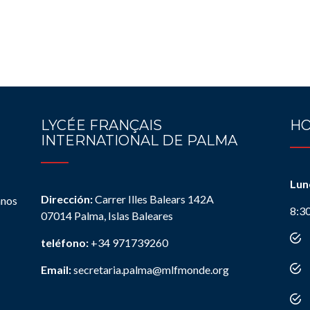
LYCÉE FRANÇAIS
HO
INTERNATIONAL DE PALMA
Lun
Dirección:
Carrer Illes Balears 142A
anos
8:3
07014 Palma, Islas Baleares
teléfono:
+34 971739260
Email:
secretaria.palma@mlfmonde.org