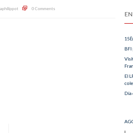
iaphilippot
0 Comments
EN
15È
BFI 
Visi
Fra
El L
cole
Día 
AGO
L