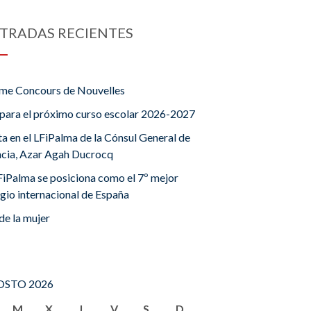
TRADAS RECIENTES
me Concours de Nouvelles
para el próximo curso escolar 2026-2027
ta en el LFiPalma de la Cónsul General de
ncia, Azar Agah Ducrocq
FiPalma se posiciona como el 7º mejor
gio internacional de España
de la mujer
STO 2026
M
X
J
V
S
D