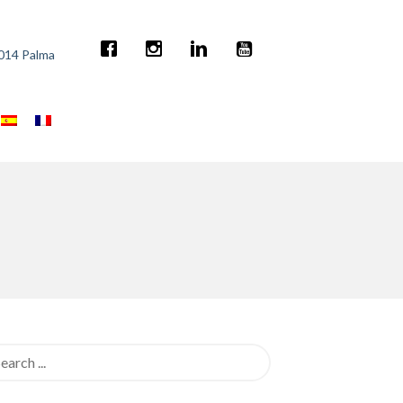
7014 Palma
rch