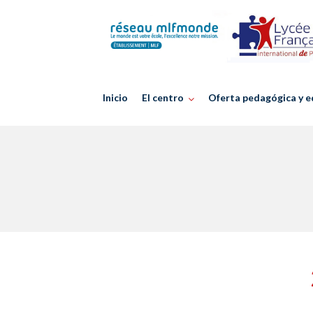
Skip
to
content
Inicio
El centro
Oferta pedagógica y e