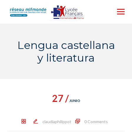
Skip
to
content
Lengua castellana
y literatura
27 /
JUNIO
claudiaphilippot
0 Comments