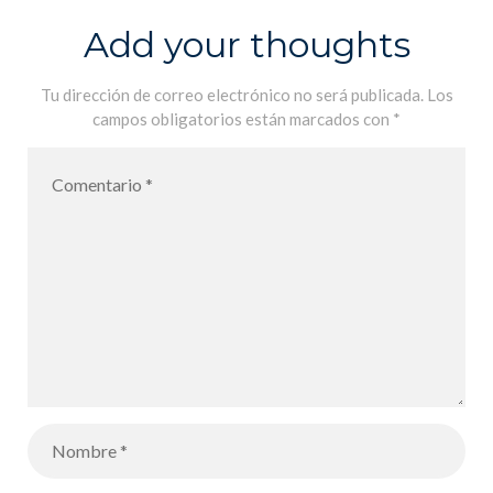
travaillent sur
Add your thoughts
les parties du
corps – Los
Tu dirección de correo electrónico no será publicada.
Los
campos obligatorios están marcados con
*
alumnos de
CE1
conociendo y
trabajando las
partes del
cuerpo