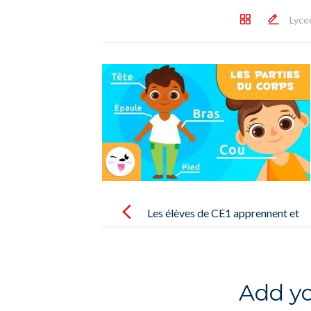
Lyce
Post
navigation
Les élèves de CE1 apprennent et
travaillent sur les parties du corps
– Los alumnos de CE1 conociendo
y trabajando las partes del cuerpo
Add y