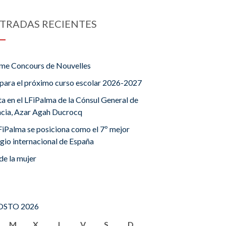
TRADAS RECIENTES
me Concours de Nouvelles
para el próximo curso escolar 2026-2027
ta en el LFiPalma de la Cónsul General de
ncia, Azar Agah Ducrocq
FiPalma se posiciona como el 7º mejor
gio internacional de España
de la mujer
STO 2026
M
X
J
V
S
D