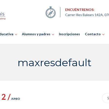
ENCUÉNTRENOS:
Carrer Illes Balears 142A, 0
ducativa
Alumnos y padres
Inscripciones
Contacto
maxresdefault
2 /
Sea
JUNIO
for: