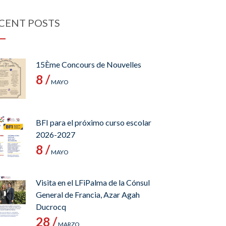
CENT POSTS
15Ème Concours de Nouvelles
8 /
MAYO
BFI para el próximo curso escolar
2026-2027
8 /
MAYO
Visita en el LFiPalma de la Cónsul
General de Francia, Azar Agah
Ducrocq
28 /
MARZO