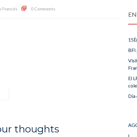
o Francés
0 Comments
EN
15È
BFI 
Visi
Fra
El L
cole
Día 
AGO
our thoughts
L