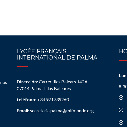
LYCÉE FRANÇAIS
HO
INTERNATIONAL DE PALMA
Lun
Dirección:
Carrer Illes Balears 142A
anos
8:3
07014 Palma, Islas Baleares
teléfono:
+34 971739260
Email:
secretaria.palma@mlfmonde.org