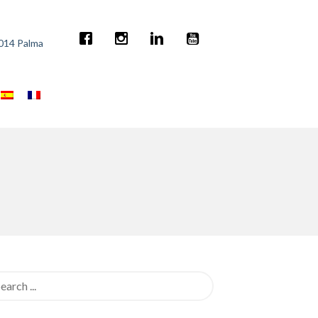
7014 Palma
rch