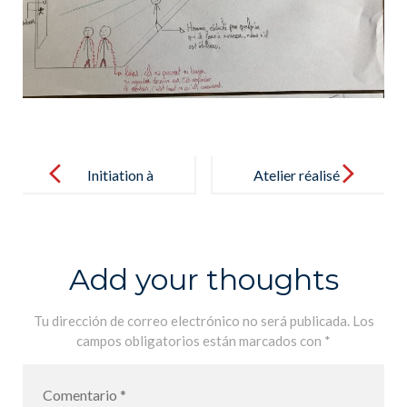
Post
navigation
Initiation à
Atelier réalisé
l’escalade en
par les élèves
classe de GS –
de 1ère et de
Introducción a
Terminale sur
Add your thoughts
la escalada en
l’enjeu
clase de GS
climatique –
Tu dirección de correo electrónico no será publicada.
Los
campos obligatorios están marcados con
*
Taller sobre el
tema del clima