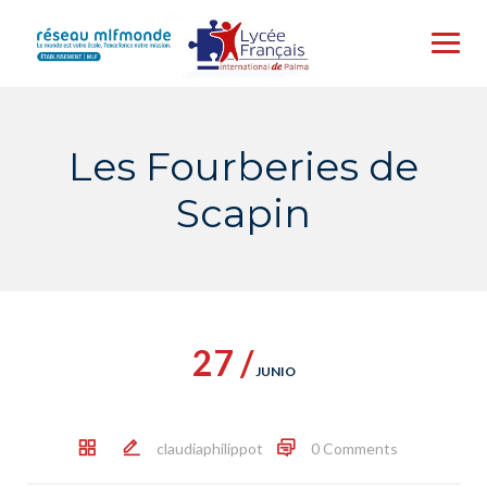
Skip
to
content
Les Fourberies de
Scapin
27 /
JUNIO
claudiaphilippot
0 Comments