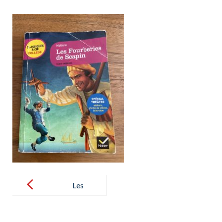
Post
navigation
Les
Fourberies de
Scapin