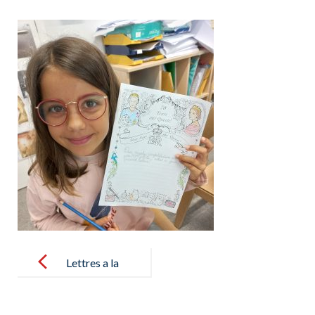
Post
navigation
Lettres a la
Reine – cartas
a la reina