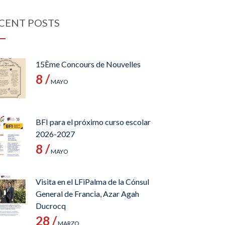
CENT POSTS
15Ème Concours de Nouvelles
8 /
MAYO
BFI para el próximo curso escolar
2026-2027
8 /
MAYO
Visita en el LFiPalma de la Cónsul
General de Francia, Azar Agah
Ducrocq
28 /
MARZO