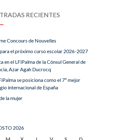
TRADAS RECIENTES
me Concours de Nouvelles
para el próximo curso escolar 2026-2027
ta en el LFiPalma de la Cónsul General de
ncia, Azar Agah Ducrocq
FiPalma se posiciona como el 7º mejor
gio internacional de España
de la mujer
STO 2026
M
X
J
V
S
D