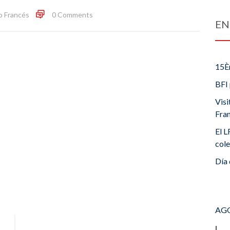
o Francés
0 Comments
EN
15È
BFI 
Visi
Fra
El L
cole
Día 
AGO
L