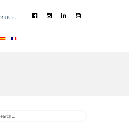
7014 Palma
rch