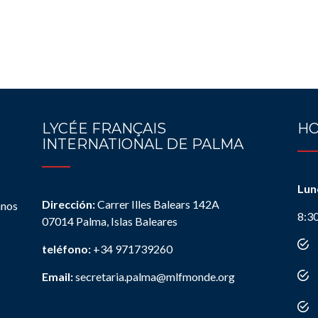
LYCÉE FRANÇAIS
HO
INTERNATIONAL DE PALMA
Lun
Dirección:
Carrer Illes Balears 142A
anos
8:3
07014 Palma, Islas Baleares
teléfono:
+34 971739260
Email:
secretaria.palma@mlfmonde.org