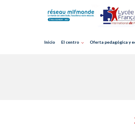
Skip
to
content
Inicio
El centro
Oferta pedagógica y e