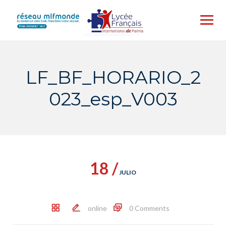
Skip
to
content
LF_BF_HORARIO_2
023_esp_V003
18 /
JULIO
online
0 Comments