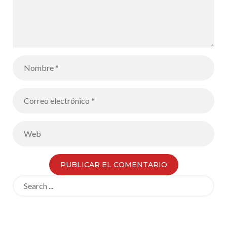
Search
for: