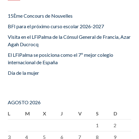
15Ème Concours de Nouvelles
BFI para el próximo curso escolar 2026-2027
Visita en el LFiPalma de la Cónsul General de Francia, Azar
Agah Ducrocq
El LFiPalma se posiciona como el 7º mejor colegio
internacional de España
Día de la mujer
AGOSTO 2026
L
M
X
J
V
S
D
1
2
3
4
5
6
7
8
9