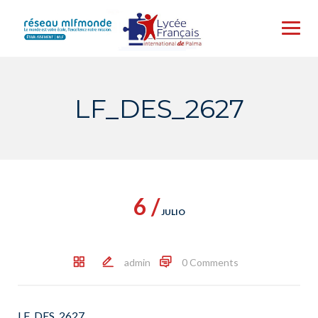
Skip
to
content
LF_DES_2627
6 /
JULIO
admin
0 Comments
LF_DES_2627