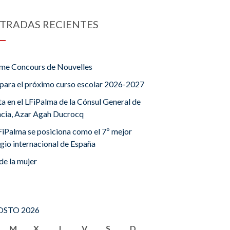
TRADAS RECIENTES
me Concours de Nouvelles
para el próximo curso escolar 2026-2027
ta en el LFiPalma de la Cónsul General de
ncia, Azar Agah Ducrocq
FiPalma se posiciona como el 7º mejor
gio internacional de España
de la mujer
STO 2026
M
X
J
V
S
D