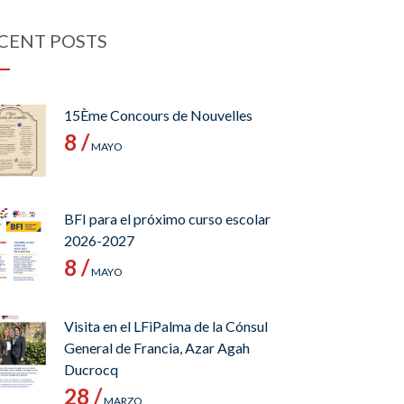
CENT POSTS
15Ème Concours de Nouvelles
8 /
MAYO
BFI para el próximo curso escolar
2026-2027
8 /
MAYO
Visita en el LFiPalma de la Cónsul
General de Francia, Azar Agah
Ducrocq
28 /
MARZO