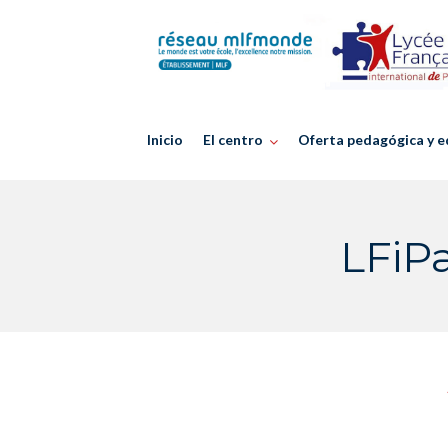
Skip
to
content
Inicio
El centro
Oferta pedagógica y e
LFiP