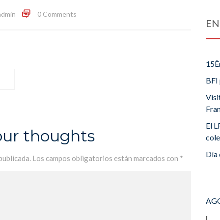
admin
0 Comments
EN
15È
BFI 
Visi
Fra
El L
our thoughts
cole
Día 
publicada.
Los campos obligatorios están marcados con
*
AGO
L