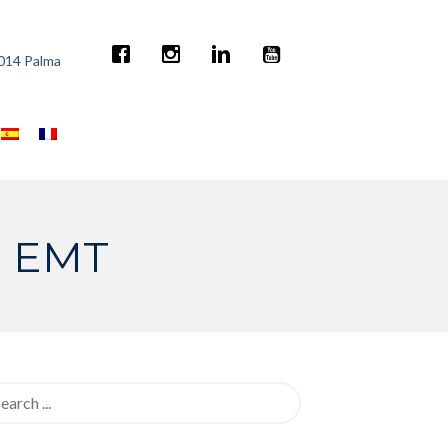
7014 Palma
+ EMT
rch