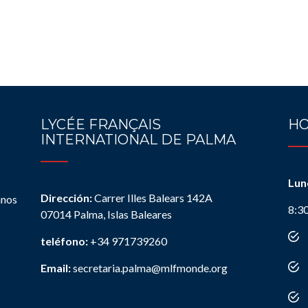
LYCÉE FRANÇAIS
HO
INTERNATIONAL DE PALMA
Lun
Dirección:
Carrer Illes Balears 142A
anos
8:3
07014 Palma, Islas Baleares
teléfono:
+34 971739260
Email:
secretaria.palma@mlfmonde.org