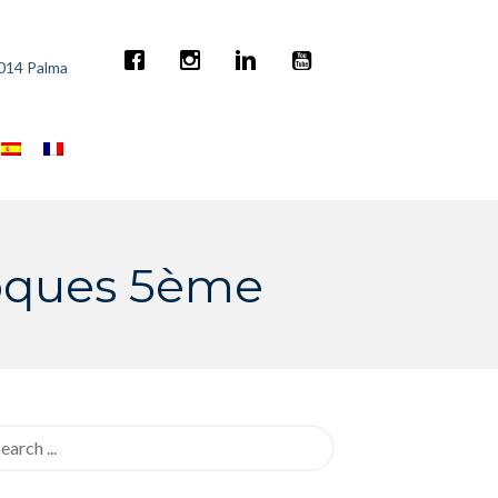
7014 Palma
Noques 5ème
rch