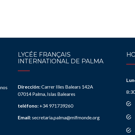
LYCÉE FRANÇAIS
HO
INTERNATIONAL DE PALMA
Lun
Dirección:
Carrer Illes Balears 142A
anos
8:3
07014 Palma, Islas Baleares
teléfono:
+34 971739260
Email:
secretaria.palma@mlfmonde.org