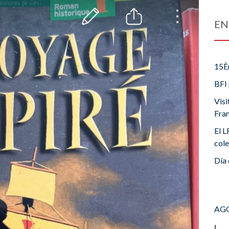
EN
15È
BFI 
Visi
Fra
El L
cole
Día 
AGO
L