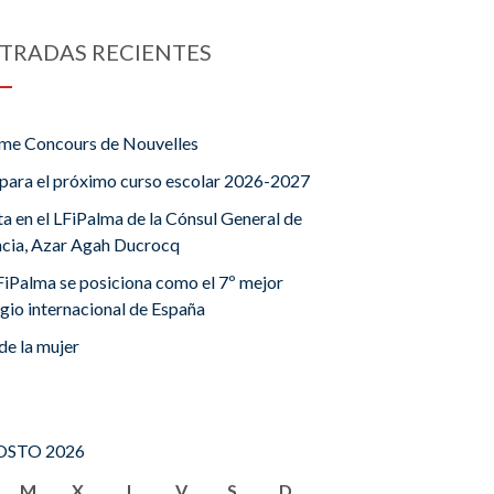
TRADAS RECIENTES
me Concours de Nouvelles
para el próximo curso escolar 2026-2027
ta en el LFiPalma de la Cónsul General de
ncia, Azar Agah Ducrocq
FiPalma se posiciona como el 7º mejor
gio internacional de España
de la mujer
STO 2026
M
X
J
V
S
D