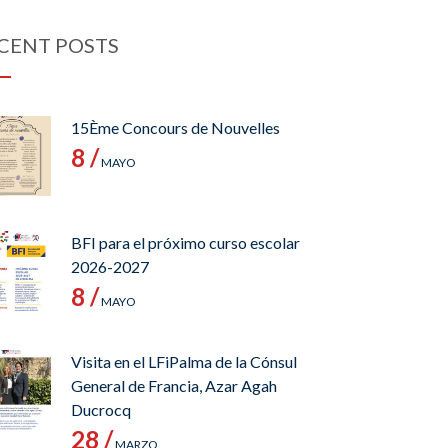
CENT POSTS
15Ème Concours de Nouvelles
8 /
MAYO
BFI para el próximo curso escolar
2026-2027
8 /
MAYO
Visita en el LFiPalma de la Cónsul
General de Francia, Azar Agah
Ducrocq
28 /
MARZO