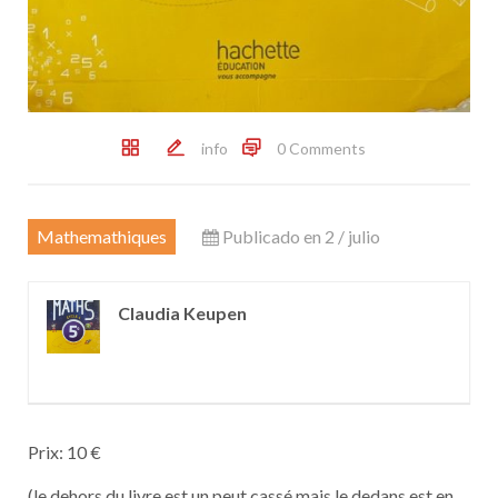
info
0 Comments
Mathemathiques
Publicado en 2 / julio
Claudia Keupen
Prix: 10 €
(le dehors du livre est un peut cassé mais le dedans est en