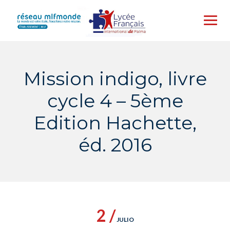
Skip
to
content
Mission indigo, livre
cycle 4 – 5ème
Edition Hachette,
éd. 2016
2 /
JULIO