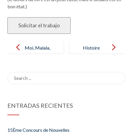
bon état.)
Post
navigation
Moi, Malala,
Histoire
classique
Géographie
collèege,
Enseignement
Search
Hatier
morale et
for:
civique 5e
Cycle 4:
ENTRADAS RECIENTES
Manuel élève
15Ème Concours de Nouvelles