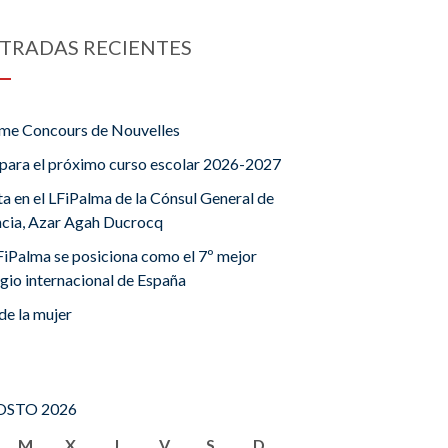
TRADAS RECIENTES
me Concours de Nouvelles
para el próximo curso escolar 2026-2027
ta en el LFiPalma de la Cónsul General de
ncia, Azar Agah Ducrocq
FiPalma se posiciona como el 7º mejor
gio internacional de España
de la mujer
STO 2026
M
X
J
V
S
D