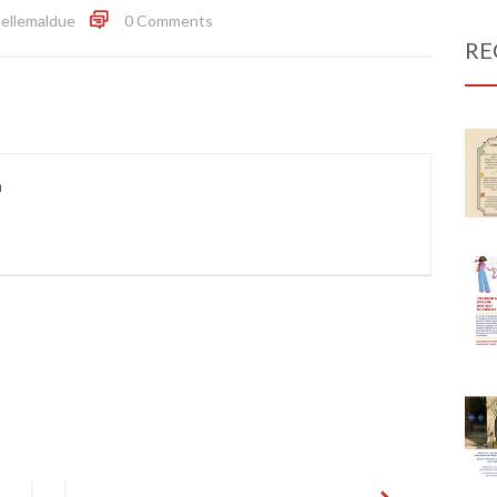
ellemaldue
0 Comments
RE
a