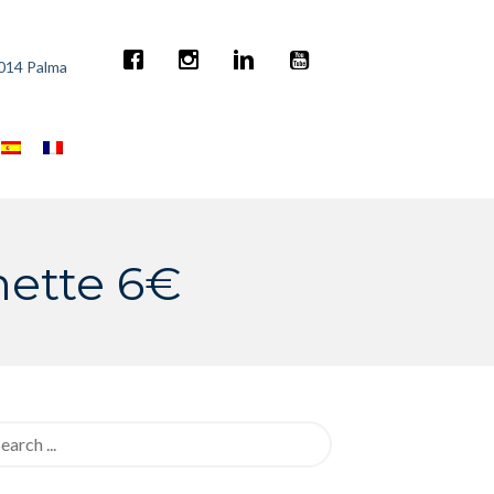
7014 Palma
nette 6€
rch