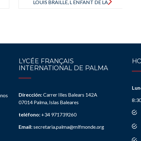
LOUIS BRAILLE, L ENFANT DE LA
NUIT MARGARET DAVIDSON.
5€
LYCÉE FRANÇAIS
HO
INTERNATIONAL DE PALMA
Lun
Dirección:
Carrer Illes Balears 142A
anos
8:3
07014 Palma, Islas Baleares
teléfono:
+34 971739260
Email:
secretaria.palma@mlfmonde.org