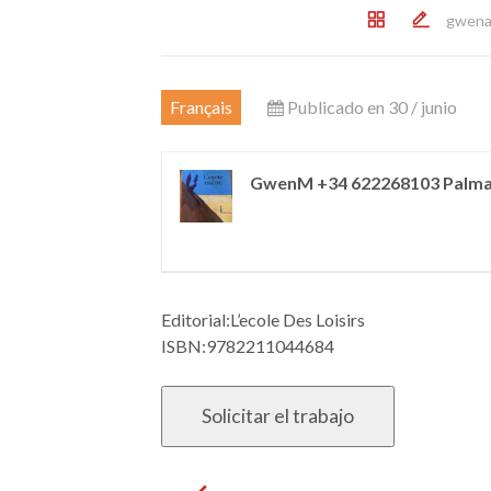
gwena
Français
Publicado en 30 / junio
GwenM +34 622268103 Palm
Editorial:L’ecole Des Loisirs
ISBN:9782211044684
Post