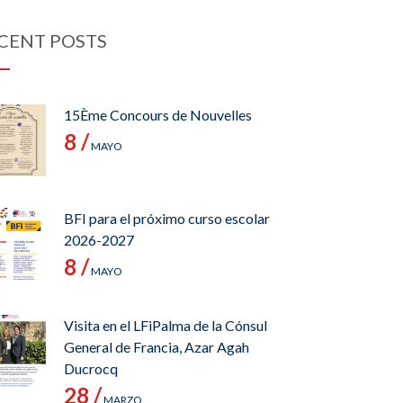
CENT POSTS
15Ème Concours de Nouvelles
8 /
MAYO
BFI para el próximo curso escolar
2026-2027
8 /
MAYO
Visita en el LFiPalma de la Cónsul
General de Francia, Azar Agah
Ducrocq
28 /
MARZO