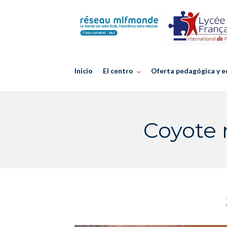
Skip
to
content
Inicio
El centro
Oferta pedagógica y e
Coyote 