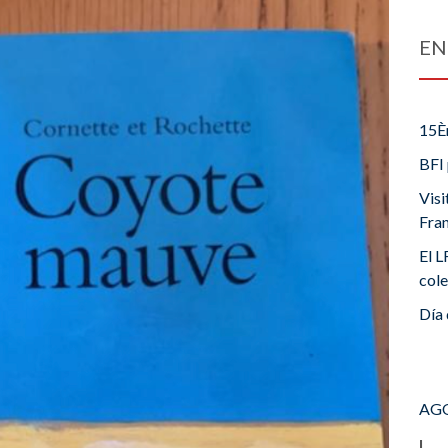
EN
15È
BFI 
Visi
Fra
El L
cole
Día 
AGO
L