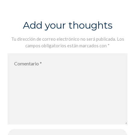
HOLLANDAI
S SANS
PEINE Marie-
Add your thoughts
Aude Murail
5€
Tu dirección de correo electrónico no será publicada.
Los
campos obligatorios están marcados con
*