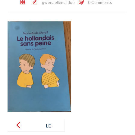
gwenaellemaldue
0 Comments
Post
navigation
LE