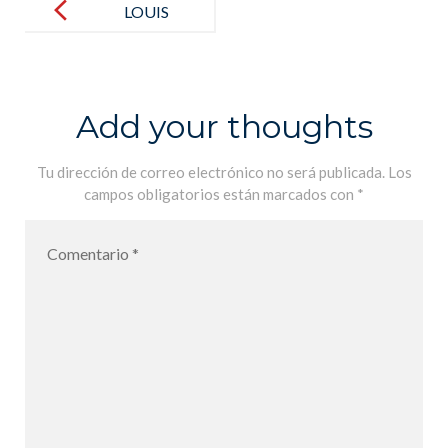
navigation
LOUIS
BRAILLE, L
ENFANT DE
LA NUIT
Add your thoughts
MARGARET
DAVIDSON.
Tu dirección de correo electrónico no será publicada.
Los
campos obligatorios están marcados con
*
5€