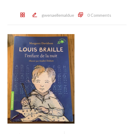
gwenaellemaldue
0 Comments
Post