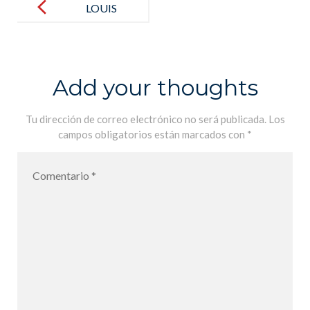
navigation
LOUIS
BRAILLE, L
ENFANT DE
LA NUIT
Add your thoughts
MARGARET
DAVIDSON.
Tu dirección de correo electrónico no será publicada.
Los
campos obligatorios están marcados con
*
5€