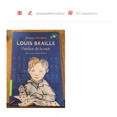
gwenaellemaldue
0 Comments
Post