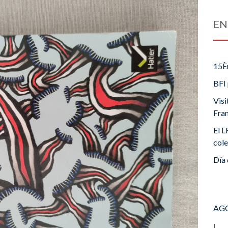
EN
15È
BFI 
Visi
Fra
El L
cole
Día 
AGO
L