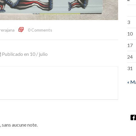
3
rerajana
0 Comments
10
17
Publicado en 10 / julio
24
31
« M
, sans aucune note.