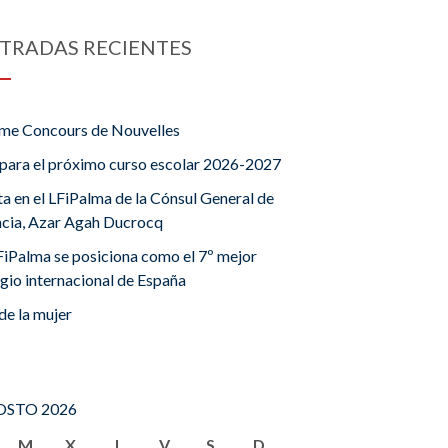
TRADAS RECIENTES
me Concours de Nouvelles
para el próximo curso escolar 2026-2027
ta en el LFiPalma de la Cónsul General de
ncia, Azar Agah Ducrocq
FiPalma se posiciona como el 7º mejor
gio internacional de España
de la mujer
STO 2026
M
X
J
V
S
D