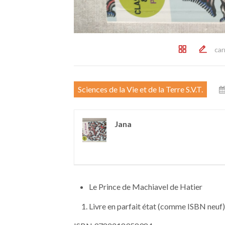
car
Sciences de la Vie et de la Terre S.V.T.
Jana
Le Prince de Machiavel de Hatier
Livre en parfait état (comme ISBN neuf)