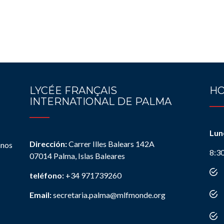
LYCÉE FRANÇAIS
HO
INTERNATIONAL DE PALMA
Lun
Dirección:
Carrer Illes Balears 142A
anos
8:3
07014 Palma, Islas Baleares
teléfono:
+34 971739260
Email:
secretaria.palma@mlfmonde.org