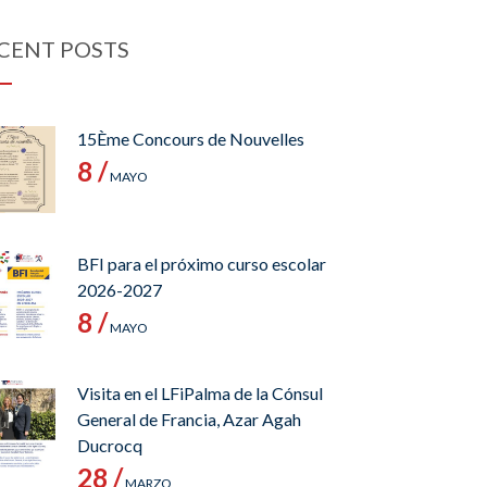
CENT POSTS
15Ème Concours de Nouvelles
8 /
MAYO
BFI para el próximo curso escolar
2026-2027
8 /
MAYO
Visita en el LFiPalma de la Cónsul
General de Francia, Azar Agah
Ducrocq
28 /
MARZO