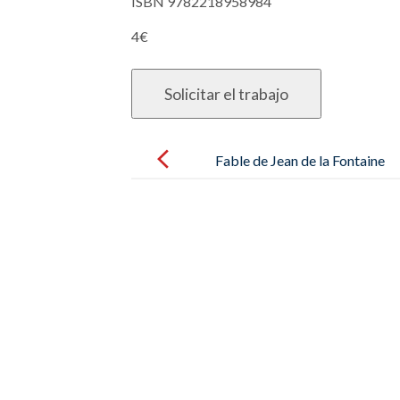
ISBN 9782218958984
4€
Post
navigation
Fable de Jean de la Fontaine