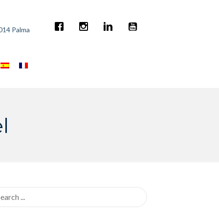
7014 Palma
l
rch