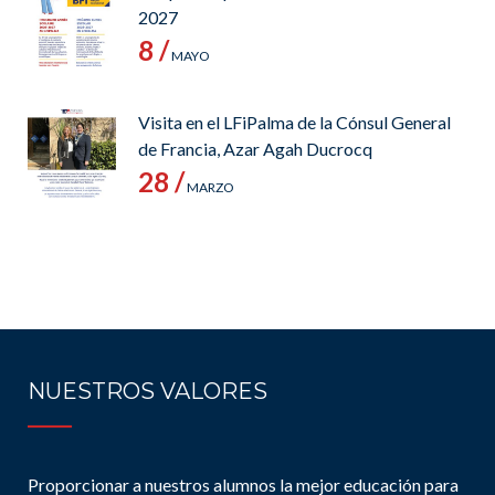
2027
8 /
MAYO
Visita en el LFiPalma de la Cónsul General
de Francia, Azar Agah Ducrocq
28 /
MARZO
NUESTROS VALORES
Proporcionar a nuestros alumnos la mejor educación para