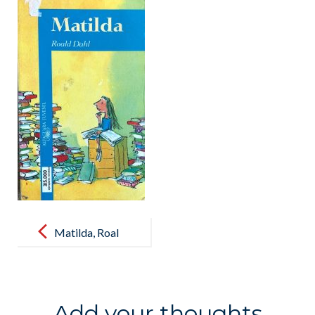
Post
navigation
Matilda, Roal
Dahl
Add your thoughts