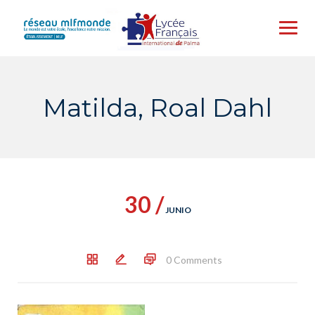
Skip
to
content
Matilda, Roal Dahl
30 /
JUNIO
0 Comments