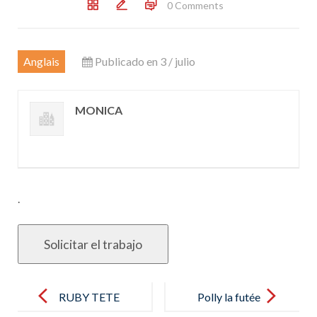
0 Comments
Anglais
Publicado en 3 / julio
MONICA
.
Post
navigation
RUBY TETE
Polly la futée