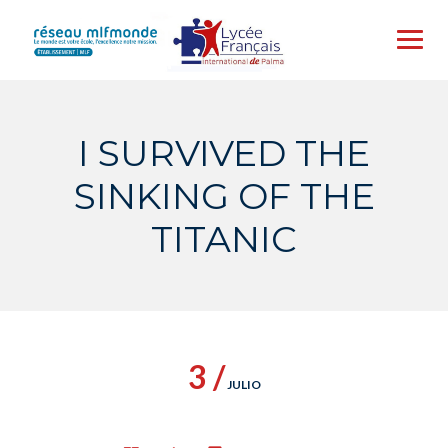
Skip
to
content
I SURVIVED THE
SINKING OF THE
TITANIC
3 /
JULIO