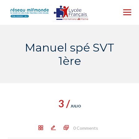
Skip
to
content
Manuel spé SVT
1ère
3 /
JULIO
0 Comments