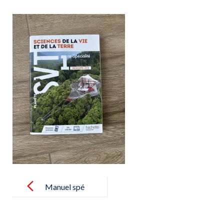
Post
navigation
Manuel spé
SVT 1ère