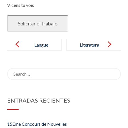
Vicens tu vois
Post
navigation
Langue
Literatura
infantil – Être
le loup, de
Search
Bettina
for:
Wegenast
ENTRADAS RECIENTES
15Ème Concours de Nouvelles