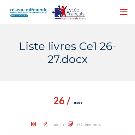
Skip
to
content
Liste livres Ce1 26-
27.docx
26 /
JUNIO
admin
0 Comments