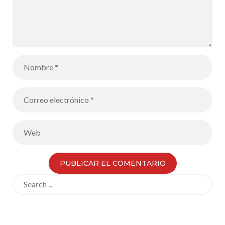
Search
for: