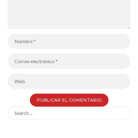
Search
for: