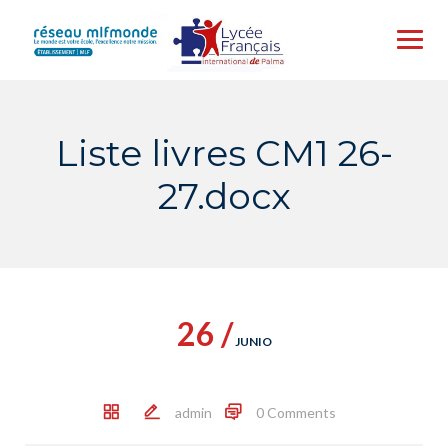
Skip
to
content
Liste livres CM1 26-
27.docx
26 /
JUNIO
admin
0 Comments