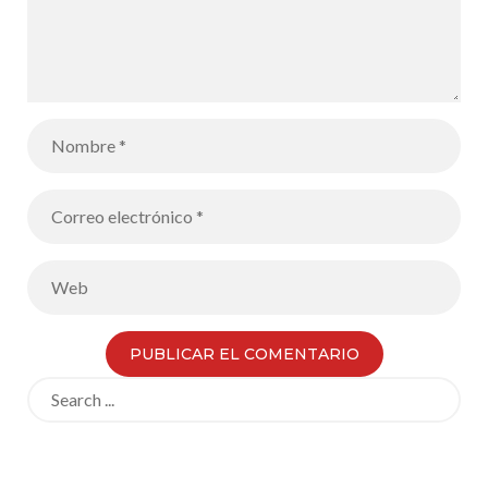
Search
for: